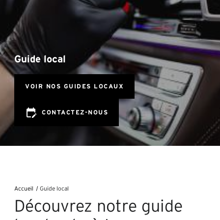
Guide local
edit_calendar
CONTACTEZ-NOUS
Accueil
Guide local
Découvrez notre guide