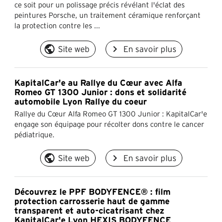
ce soit pour un polissage précis révélant l'éclat des
peintures Porsche, un traitement céramique renforçant
la protection contre les ...
public
navigate_next
Site web
En savoir plus
KapitalCar'e au Rallye du Cœur avec Alfa
Romeo GT 1300 Junior : dons et solidarité
automobile Lyon Rallye du coeur
Rallye du Cœur Alfa Romeo GT 1300 Junior : KapitalCar'e
engage son équipage pour récolter dons contre le cancer
pédiatrique.
public
navigate_next
Site web
En savoir plus
Découvrez le PPF BODYFENCE® : film
protection carrosserie haut de gamme
transparent et auto-cicatrisant chez
KapitalCar'e Lyon HEXIS BODYFENCE