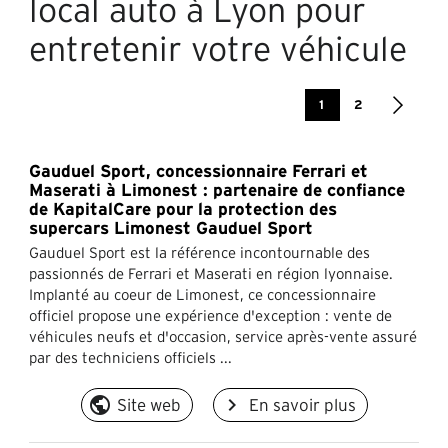
local auto à Lyon pour
entretenir votre véhicule
1
2
Gauduel Sport, concessionnaire Ferrari et
Maserati à Limonest : partenaire de confiance
de KapitalCare pour la protection des
supercars Limonest Gauduel Sport
Gauduel Sport est la référence incontournable des
passionnés de Ferrari et Maserati en région lyonnaise.
Implanté au coeur de Limonest, ce concessionnaire
officiel propose une expérience d'exception : vente de
véhicules neufs et d'occasion, service après-vente assuré
par des techniciens officiels ...
public
navigate_next
Site web
En savoir plus