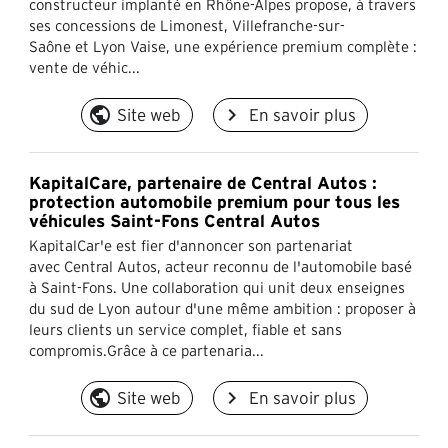
constructeur implanté en Rhône-Alpes propose, à travers
ses concessions de Limonest, Villefranche-sur-
Saône et Lyon Vaise, une expérience premium complète :
vente de véhic...
public
navigate_next
Site web
En savoir plus
KapitalCare, partenaire de Central Autos :
protection automobile premium pour tous les
véhicules Saint-Fons Central Autos
KapitalCar'e est fier d'annoncer son partenariat
avec Central Autos, acteur reconnu de l'automobile basé
à Saint-Fons. Une collaboration qui unit deux enseignes
du sud de Lyon autour d'une même ambition : proposer à
leurs clients un service complet, fiable et sans
compromis.Grâce à ce partenaria...
public
navigate_next
Site web
En savoir plus