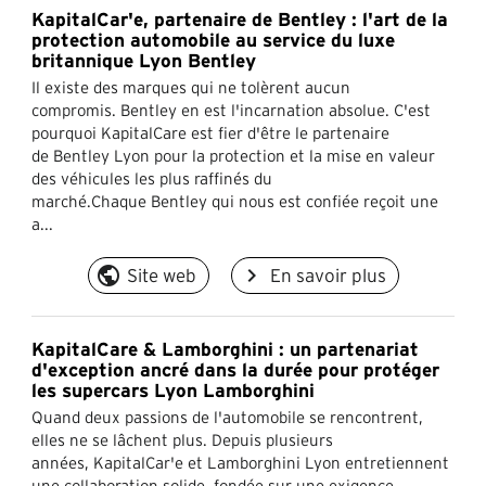
KapitalCar'e, partenaire de Bentley : l'art de la
protection automobile au service du luxe
britannique Lyon Bentley
Il existe des marques qui ne tolèrent aucun
compromis. Bentley en est l'incarnation absolue. C'est
pourquoi KapitalCare est fier d'être le partenaire
de Bentley Lyon pour la protection et la mise en valeur
des véhicules les plus raffinés du
marché.Chaque Bentley qui nous est confiée reçoit une
a...
public
navigate_next
Site web
En savoir plus
KapitalCare & Lamborghini : un partenariat
d'exception ancré dans la durée pour protéger
les supercars Lyon Lamborghini
Quand deux passions de l'automobile se rencontrent,
elles ne se lâchent plus. Depuis plusieurs
années, KapitalCar'e et Lamborghini Lyon entretiennent
une collaboration solide, fondée sur une exigence