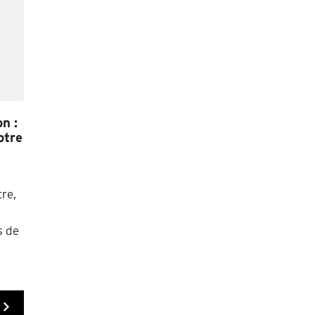
n :
otre
tre,
s de