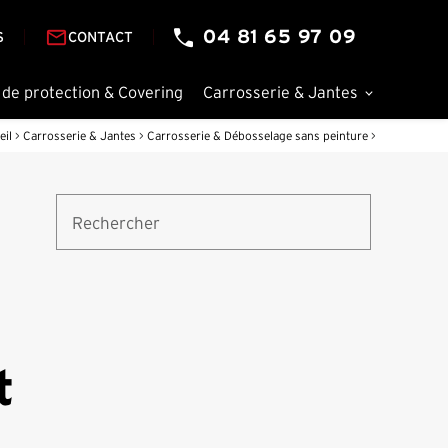
mail_outline
04 81 65 97 09
S
CONTACT
 de protection & Covering
Carrosserie & Jantes
eil
>
Carrosserie & Jantes
>
Carrosserie & Débosselage sans peinture
>
Rechercher
t