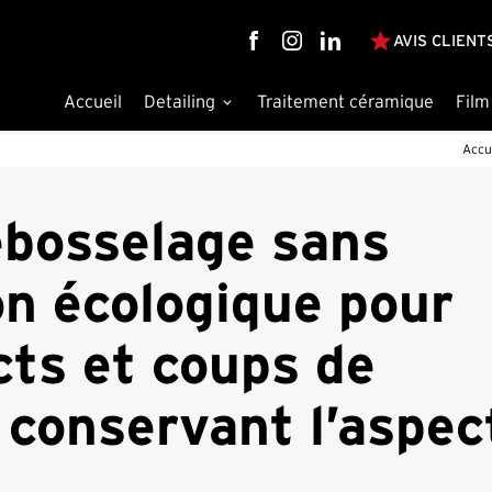
star
AVIS CLIENT
Accueil
Detailing
Traitement céramique
Film
Accu
débosselage sans
on écologique pour
ts et coups de
 conservant l’aspec