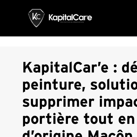
KapitalCar’e : 
peinture, soluti
supprimer impac
portière tout en
d’origine Macôn